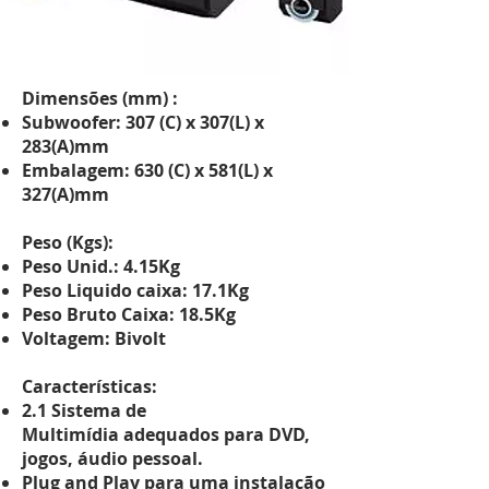
Dimensões (mm) :
Subwoofer: 307 (C) x 307(L) x
283(A)mm
Embalagem: 630 (C) x 581(L) x
327(A)mm
Peso (Kgs):
Peso
Unid.
: 4.15Kg
Peso Liquido caixa: 17.1Kg
Peso Bruto Caixa: 18.5Kg
Voltagem: Bivolt
Características:
2.1 Sistema de
Multimídia
adequados para DVD,
jogos, áudio pessoal.
Plug and Play para uma instalação