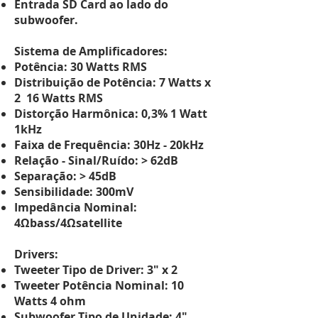
Entrada SD Card ao lado do
subwoofer.
Sistema de Amplificadores:
Potência: 30 Watts RMS
Distribuição de Potência: 7 Watts x
2 16 Watts RMS
Distorção Harmônica: 0,3% 1 Watt
1kHz
Faixa de Frequência: 30Hz - 20kHz
Relação - Sinal/Ruído: > 62dB
Separação: > 45dB
Sensibilidade: 300mV
Impedância Nominal:
4Ωbass/4Ωsatellite
Drivers:
Tweeter Tipo de Driver: 3" x 2
Tweeter Potência Nominal: 10
Watts 4 ohm
Subwoofer Tipo de Unidade: 4"