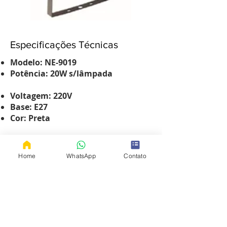
Especificações Técnicas
Modelo: NE-9019
Potência: 20W s/lâmpada
Voltagem: 220V
Base: E27
Cor: Preta
Home
WhatsApp
Contato
© 2023 Neotron
Atendimento:
Seg. a Qui.
07:00h - 17:00h
(81) 3299-1581