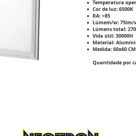
Temperatura opera
Cor de luz: 6500K
RA: >85
Lúmem/w: 75lm/
Lúmens total: 27
Vida útil: 30000H
Material: Alumíni
Medida: 60x60 CM
Quantidade por ca
Ate
Seg.
07:0
Sex
07:0