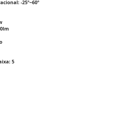
cional: -25º~60º
w
00lm
o
ixa: 5
ndimento:
 a Qui.
0h - 17:00h
.
0h - 16:00h