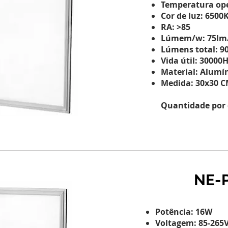
Temperatura ope
Cor de luz: 6500
RA: >85
Lúmem/w: 75lm
Lúmens total: 9
Vida útil: 30000
Material: Alumí
Medida: 30x30 
Quantidade por 
NE-P
Potência: 16W
Voltagem: 85-265V 