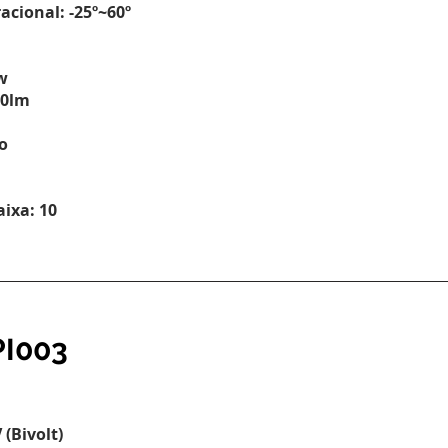
cional: -25º~60º
w
00lm
o
ixa: 10
I003
(Bivolt)