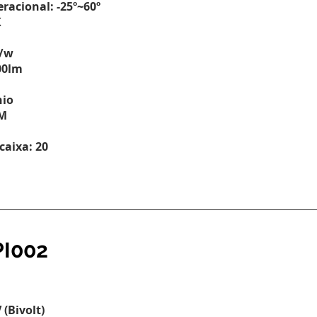
racional: -25º~60º
K
/w
00lm
H
nio
CM
caixa: 20
I002
(Bivolt)