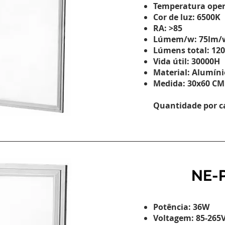
Temperatura opera
Cor de luz: 6500K
RA: >85
Lúmem/w: 75lm/
Lúmens total: 12
Vida útil: 30000H
Material: Alumíni
Medida: 30x60 CM
Quantidade por ca
NE-P
Potência: 36W
Voltagem: 85-265V 