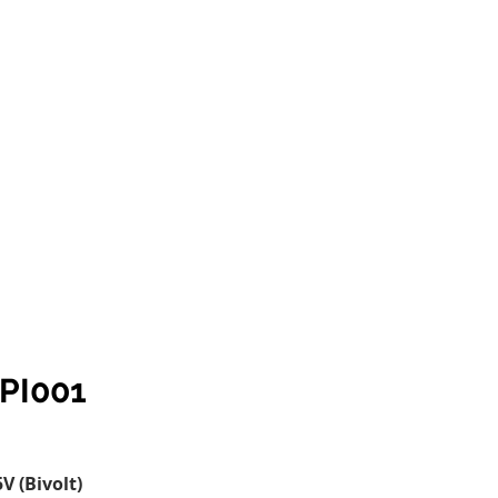
LUXVIE
CATÁLOGO
CONTATO
PI001
V (Bivolt)